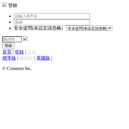
登錄
安全提問(未設定請忽略)
登錄
首頁
|
登錄
|
註冊
標準版
|
觸屏版
|
電腦版
|
© Comsenz Inc.