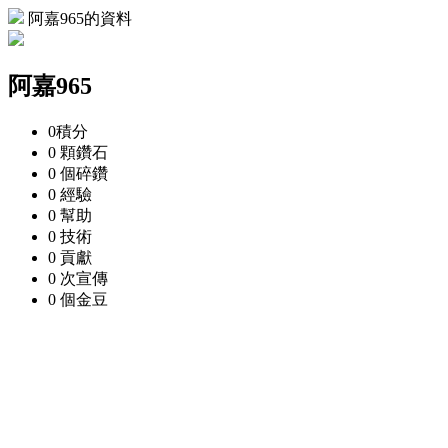
阿嘉965的資料
阿嘉965
0
積分
0 顆
鑽石
0 個
碎鑽
0
經驗
0
幫助
0
技術
0
貢獻
0 次
宣傳
0 個
金豆