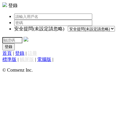
登錄
安全提問(未設定請忽略)
登錄
首頁
|
登錄
|
註冊
標準版
|
觸屏版
|
電腦版
|
© Comsenz Inc.