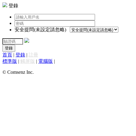
登錄
安全提問(未設定請忽略)
登錄
首頁
|
登錄
|
註冊
標準版
|
觸屏版
|
電腦版
|
© Comsenz Inc.