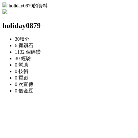
holiday0879的資料
holiday0879
30
積分
6 顆
鑽石
1132 個
碎鑽
30
經驗
0
幫助
0
技術
0
貢獻
0 次
宣傳
0 個
金豆