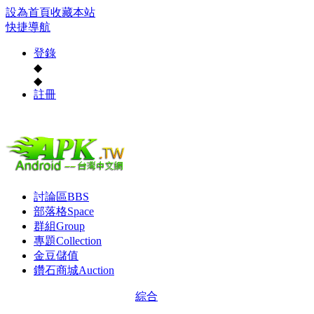
設為首頁
收藏本站
快捷導航
登錄
◆
◆
註冊
討論區
BBS
部落格
Space
群組
Group
專題
Collection
金豆儲值
鑽石商城
Auction
綜合