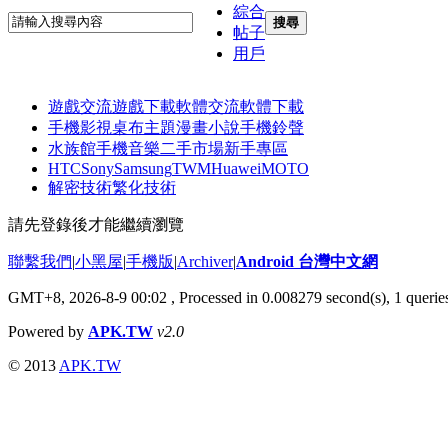
綜合
搜尋
帖子
用戶
遊戲交流
遊戲下載
軟體交流
軟體下載
手機影視
桌布主題
漫畫小說
手機鈴聲
水族館
手機音樂
二手市場
新手專區
HTC
Sony
Samsung
TWM
Huawei
MOTO
解密技術
繁化技術
請先登錄後才能繼續瀏覽
聯繫我們
|
小黑屋
|
手機版
|
Archiver
|
Android 台灣中文網
GMT+8, 2026-8-9 00:02
, Processed in 0.008279 second(s), 1 quer
Powered by
APK.TW
v2.0
© 2013
APK.TW