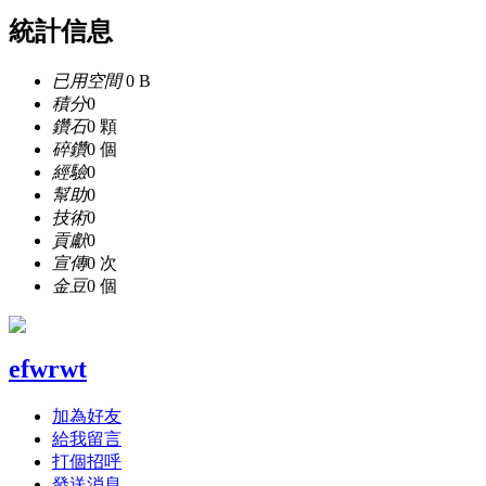
統計信息
已用空間
0 B
積分
0
鑽石
0 顆
碎鑽
0 個
經驗
0
幫助
0
技術
0
貢獻
0
宣傳
0 次
金豆
0 個
efwrwt
加為好友
給我留言
打個招呼
發送消息