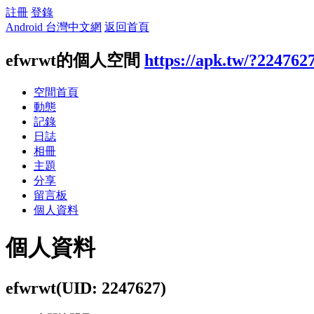
註冊
登錄
Android 台灣中文網
返回首頁
efwrwt的個人空間
https://apk.tw/?224762
空間首頁
動態
記錄
日誌
相冊
主題
分享
留言板
個人資料
個人資料
efwrwt
(UID: 2247627)