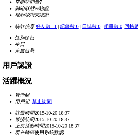
空間訪問量
7
郵箱狀態
未驗證
視頻認證
未認證
統計信息
好友數 11
|
記錄數 0
|
日誌數 0
|
相冊數 0
|
回帖數
性別
保密
生日
-
來自
台灣
用戶認證
活躍概況
管理組
用戶組
禁止訪問
註冊時間
2015-10-20 18:37
最後訪問
2015-10-20 18:37
上次活動時間
2015-10-20 18:37
所在時區
使用系統默認