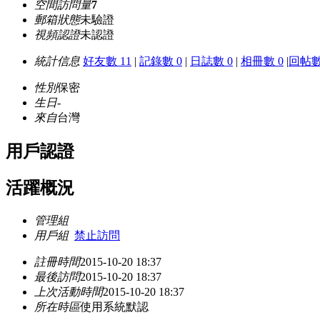
空間訪問量
7
郵箱狀態
未驗證
視頻認證
未認證
統計信息
好友數 11
|
記錄數 0
|
日誌數 0
|
相冊數 0
|
回帖數
性別
保密
生日
-
來自
台灣
用戶認證
活躍概況
管理組
用戶組
禁止訪問
註冊時間
2015-10-20 18:37
最後訪問
2015-10-20 18:37
上次活動時間
2015-10-20 18:37
所在時區
使用系統默認