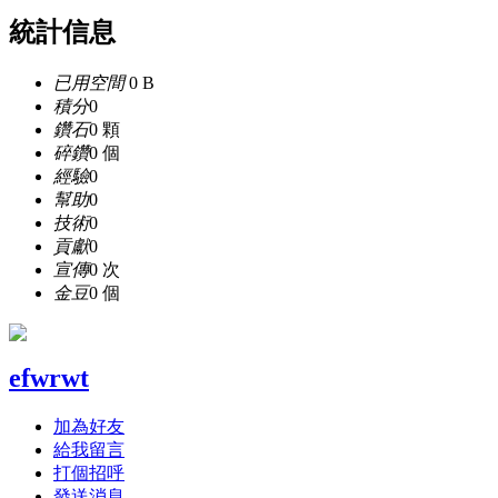
統計信息
已用空間
0 B
積分
0
鑽石
0 顆
碎鑽
0 個
經驗
0
幫助
0
技術
0
貢獻
0
宣傳
0 次
金豆
0 個
efwrwt
加為好友
給我留言
打個招呼
發送消息