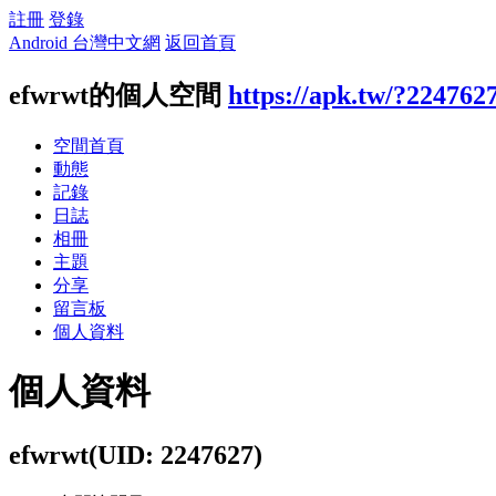
註冊
登錄
Android 台灣中文網
返回首頁
efwrwt的個人空間
https://apk.tw/?224762
空間首頁
動態
記錄
日誌
相冊
主題
分享
留言板
個人資料
個人資料
efwrwt
(UID: 2247627)