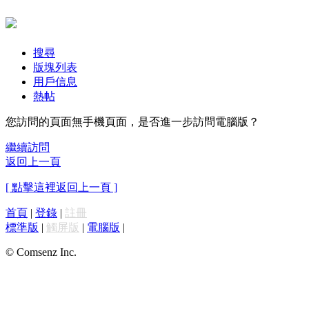
搜尋
版塊列表
用戶信息
熱帖
您訪問的頁面無手機頁面，是否進一步訪問電腦版？
繼續訪問
返回上一頁
[ 點擊這裡返回上一頁 ]
首頁
|
登錄
|
註冊
標準版
|
觸屏版
|
電腦版
|
© Comsenz Inc.