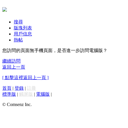
搜尋
版塊列表
用戶信息
熱帖
您訪問的頁面無手機頁面，是否進一步訪問電腦版？
繼續訪問
返回上一頁
[ 點擊這裡返回上一頁 ]
首頁
|
登錄
|
註冊
標準版
|
觸屏版
|
電腦版
|
© Comsenz Inc.