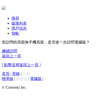
搜尋
版塊列表
用戶信息
熱帖
您訪問的頁面無手機頁面，是否進一步訪問電腦版？
繼續訪問
返回上一頁
[ 點擊這裡返回上一頁 ]
首頁
|
登錄
|
註冊
標準版
|
觸屏版
|
電腦版
|
© Comsenz Inc.