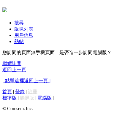
搜尋
版塊列表
用戶信息
熱帖
您訪問的頁面無手機頁面，是否進一步訪問電腦版？
繼續訪問
返回上一頁
[ 點擊這裡返回上一頁 ]
首頁
|
登錄
|
註冊
標準版
|
觸屏版
|
電腦版
|
© Comsenz Inc.