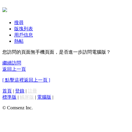
搜尋
版塊列表
用戶信息
熱帖
您訪問的頁面無手機頁面，是否進一步訪問電腦版？
繼續訪問
返回上一頁
[ 點擊這裡返回上一頁 ]
首頁
|
登錄
|
註冊
標準版
|
觸屏版
|
電腦版
|
© Comsenz Inc.