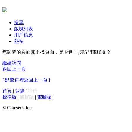
搜尋
版塊列表
用戶信息
熱帖
您訪問的頁面無手機頁面，是否進一步訪問電腦版？
繼續訪問
返回上一頁
[ 點擊這裡返回上一頁 ]
首頁
|
登錄
|
註冊
標準版
|
觸屏版
|
電腦版
|
© Comsenz Inc.