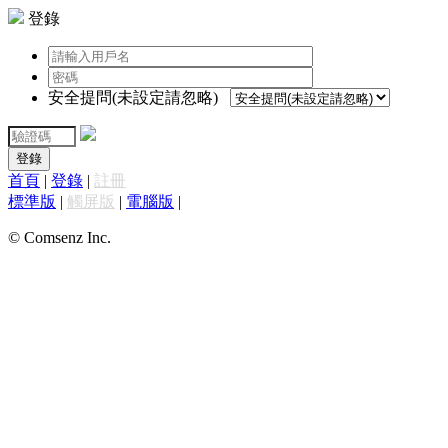
登錄
安全提問(未設定請忽略)
登錄
首頁
|
登錄
|
註冊
標準版
|
觸屏版
|
電腦版
|
© Comsenz Inc.