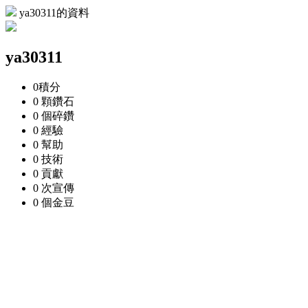
ya30311的資料
ya30311
0
積分
0 顆
鑽石
0 個
碎鑽
0
經驗
0
幫助
0
技術
0
貢獻
0 次
宣傳
0 個
金豆