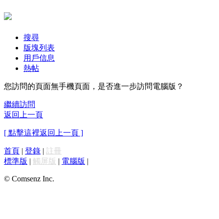
搜尋
版塊列表
用戶信息
熱帖
您訪問的頁面無手機頁面，是否進一步訪問電腦版？
繼續訪問
返回上一頁
[ 點擊這裡返回上一頁 ]
首頁
|
登錄
|
註冊
標準版
|
觸屏版
|
電腦版
|
© Comsenz Inc.