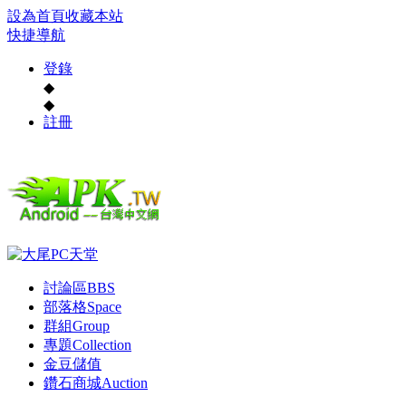
設為首頁
收藏本站
快捷導航
登錄
◆
◆
註冊
討論區
BBS
部落格
Space
群組
Group
專題
Collection
金豆儲值
鑽石商城
Auction