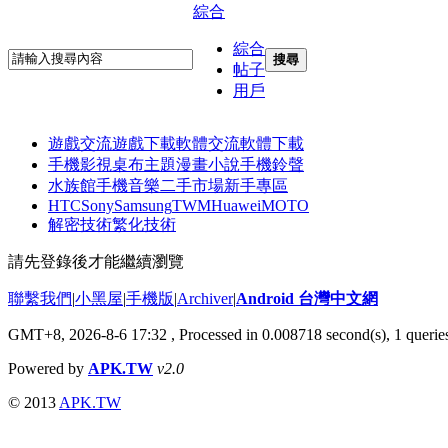
綜合
綜合
搜尋
帖子
用戶
遊戲交流
遊戲下載
軟體交流
軟體下載
手機影視
桌布主題
漫畫小說
手機鈴聲
水族館
手機音樂
二手市場
新手專區
HTC
Sony
Samsung
TWM
Huawei
MOTO
解密技術
繁化技術
請先登錄後才能繼續瀏覽
聯繫我們
|
小黑屋
|
手機版
|
Archiver
|
Android 台灣中文網
GMT+8, 2026-8-6 17:32
, Processed in 0.008718 second(s), 1 quer
Powered by
APK.TW
v2.0
© 2013
APK.TW