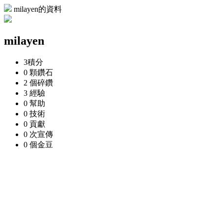
milayen的資料
milayen
3
積分
0 顆
鑽石
2 個
碎鑽
3
經驗
0
幫助
0
技術
0
貢獻
0 次
宣傳
0 個
金豆