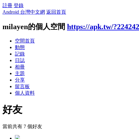
註冊
登錄
Android 台灣中文網
返回首頁
milayen的個人空間
https://apk.tw/?22424
空間首頁
動態
記錄
日誌
相冊
主題
分享
留言板
個人資料
好友
當前共有
7
個好友