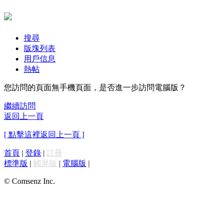
搜尋
版塊列表
用戶信息
熱帖
您訪問的頁面無手機頁面，是否進一步訪問電腦版？
繼續訪問
返回上一頁
[ 點擊這裡返回上一頁 ]
首頁
|
登錄
|
註冊
標準版
|
觸屏版
|
電腦版
|
© Comsenz Inc.