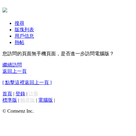
搜尋
版塊列表
用戶信息
熱帖
您訪問的頁面無手機頁面，是否進一步訪問電腦版？
繼續訪問
返回上一頁
[ 點擊這裡返回上一頁 ]
首頁
|
登錄
|
註冊
標準版
|
觸屏版
|
電腦版
|
© Comsenz Inc.