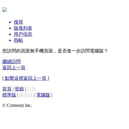
搜尋
版塊列表
用戶信息
熱帖
您訪問的頁面無手機頁面，是否進一步訪問電腦版？
繼續訪問
返回上一頁
[ 點擊這裡返回上一頁 ]
首頁
|
登錄
|
註冊
標準版
|
觸屏版
|
電腦版
|
© Comsenz Inc.