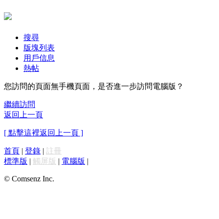
搜尋
版塊列表
用戶信息
熱帖
您訪問的頁面無手機頁面，是否進一步訪問電腦版？
繼續訪問
返回上一頁
[ 點擊這裡返回上一頁 ]
首頁
|
登錄
|
註冊
標準版
|
觸屏版
|
電腦版
|
© Comsenz Inc.