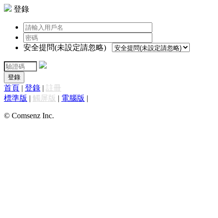
登錄
安全提問(未設定請忽略)
登錄
首頁
|
登錄
|
註冊
標準版
|
觸屏版
|
電腦版
|
© Comsenz Inc.