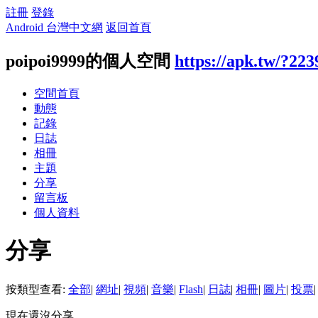
註冊
登錄
Android 台灣中文網
返回首頁
poipoi9999的個人空間
https://apk.tw/?22
空間首頁
動態
記錄
日誌
相冊
主題
分享
留言板
個人資料
分享
按類型查看:
全部
|
網址
|
視頻
|
音樂
|
Flash
|
日誌
|
相冊
|
圖片
|
投票
|
現在還沒分享