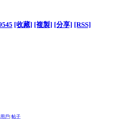
39545
[收藏]
[複製]
[分享]
[RSS]
用戶
|
帖子