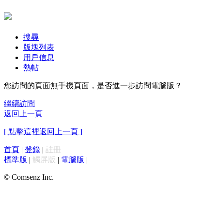
搜尋
版塊列表
用戶信息
熱帖
您訪問的頁面無手機頁面，是否進一步訪問電腦版？
繼續訪問
返回上一頁
[ 點擊這裡返回上一頁 ]
首頁
|
登錄
|
註冊
標準版
|
觸屏版
|
電腦版
|
© Comsenz Inc.