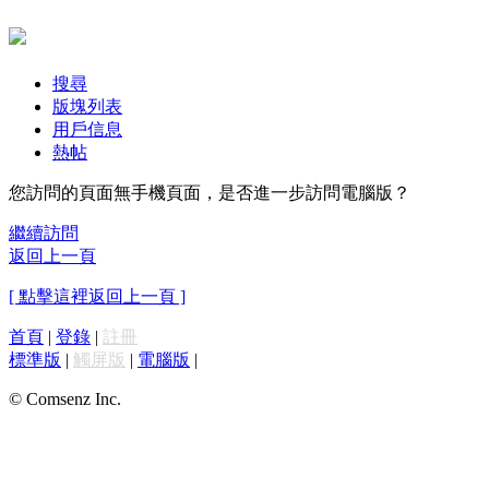
搜尋
版塊列表
用戶信息
熱帖
您訪問的頁面無手機頁面，是否進一步訪問電腦版？
繼續訪問
返回上一頁
[ 點擊這裡返回上一頁 ]
首頁
|
登錄
|
註冊
標準版
|
觸屏版
|
電腦版
|
© Comsenz Inc.