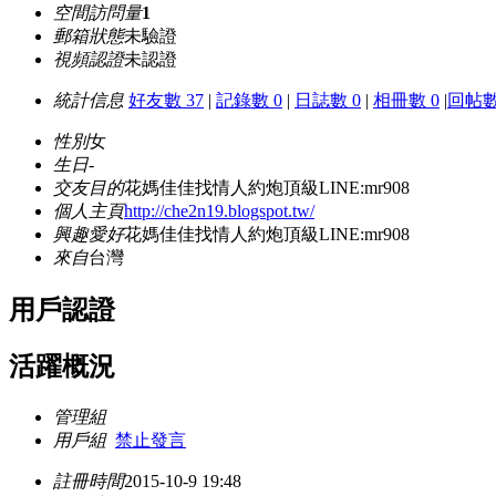
空間訪問量
1
郵箱狀態
未驗證
視頻認證
未認證
統計信息
好友數 37
|
記錄數 0
|
日誌數 0
|
相冊數 0
|
回帖數
性別
女
生日
-
交友目的
花媽佳佳找情人約炮頂級LINE:mr908
個人主頁
http://che2n19.blogspot.tw/
興趣愛好
花媽佳佳找情人約炮頂級LINE:mr908
來自
台灣
用戶認證
活躍概況
管理組
用戶組
禁止發言
註冊時間
2015-10-9 19:48