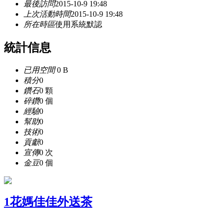
最後訪問
2015-10-9 19:48
上次活動時間
2015-10-9 19:48
所在時區
使用系統默認
統計信息
已用空間
0 B
積分
0
鑽石
0 顆
碎鑽
0 個
經驗
0
幫助
0
技術
0
貢獻
0
宣傳
0 次
金豆
0 個
1花媽佳佳外送茶