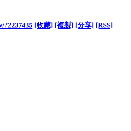
tw/?2237435
[收藏]
[複製]
[分享]
[RSS]