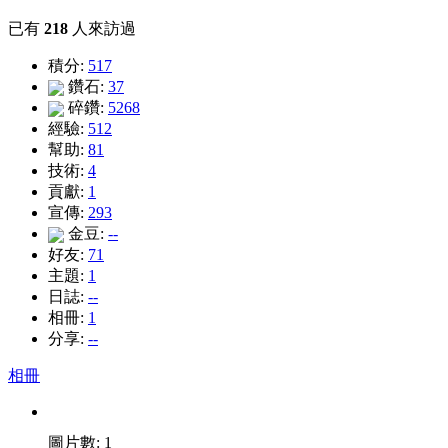
已有
218
人來訪過
積分:
517
鑽石:
37
碎鑽:
5268
經驗:
512
幫助:
81
技術:
4
貢獻:
1
宣傳:
293
金豆:
--
好友:
71
主題:
1
日誌:
--
相冊:
1
分享:
--
相冊
圖片數: 1