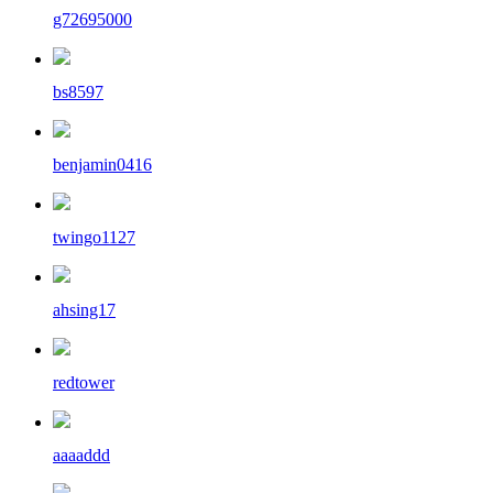
g72695000
bs8597
benjamin0416
twingo1127
ahsing17
redtower
aaaaddd