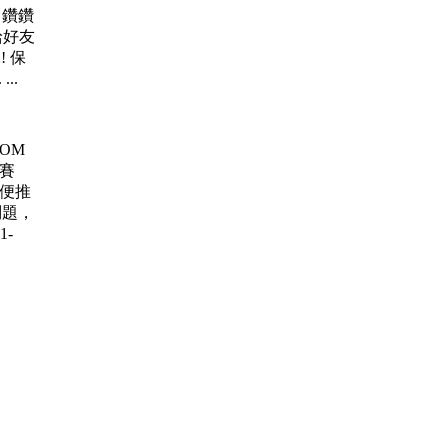
0個鑽鑽
給好友
 保
..
 ROM
大賽
賽 順便推
問題，
1-