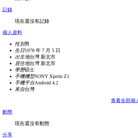
記錄
現在還沒有記錄
個人資料
性別
男
生日
1978 年 7 月 5 日
出生地
台灣 新北市
居住地
台灣 新北市
學歷
碩士
手機機型
SONY Xperia Z1
手機平台
Android 4.2
來自
台灣
查看全部個
動態
現在還沒有動態
分享