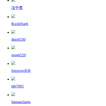
沒中獎
RockHsieh
dino0330
rough529
freezewell30
l467005
fatmanchang