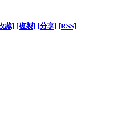
收藏]
[複製]
[分享]
[RSS]