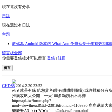
現在還沒有分享
日誌
現在還沒有日誌
主題
教你為 Android 版本的 WhatsApp 免費延長十年有效期
留言板
全部
你需要登錄後才可以留言
登錄
|
註冊
留言
CHD88
2014-2-20 23:52
來者就是有緣 給您參考(能有鑽鑽能賺哦) 或許對積分有
推廣攻略大公開，一天100多顆鑽石不再難
http://apk.tw/forum.php?
mod=viewthread&tid=2301&fromuid=1169886 鹿鹿邀請
樂慶升A3 ヽ(●´∀`●)ﾉ http://apk.tw/forum.php?