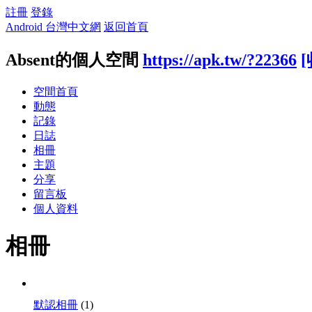
註冊
登錄
Android 台灣中文網
返回首頁
Absent的個人空間
https://apk.tw/?22366
[
空間首頁
動態
記錄
日誌
相冊
主題
分享
留言板
個人資料
相冊
默認相冊
(1)