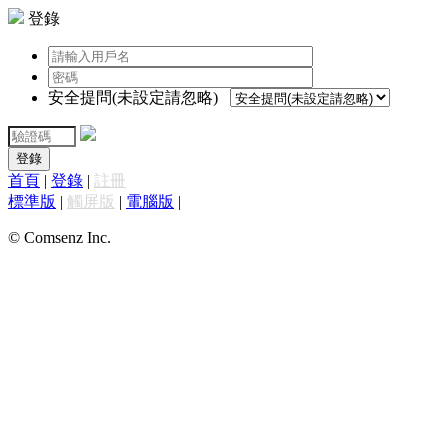
登錄
安全提問(未設定請忽略)
登錄
首頁
|
登錄
|
註冊
標準版
|
觸屏版
|
電腦版
|
© Comsenz Inc.