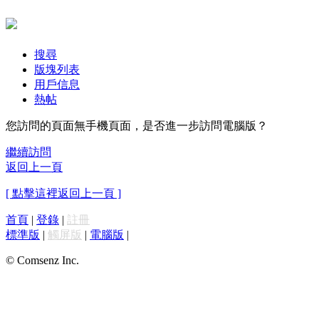
搜尋
版塊列表
用戶信息
熱帖
您訪問的頁面無手機頁面，是否進一步訪問電腦版？
繼續訪問
返回上一頁
[ 點擊這裡返回上一頁 ]
首頁
|
登錄
|
註冊
標準版
|
觸屏版
|
電腦版
|
© Comsenz Inc.