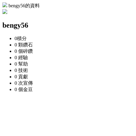
bengy56的資料
bengy56
0
積分
0 顆
鑽石
0 個
碎鑽
0
經驗
0
幫助
0
技術
0
貢獻
0 次
宣傳
0 個
金豆