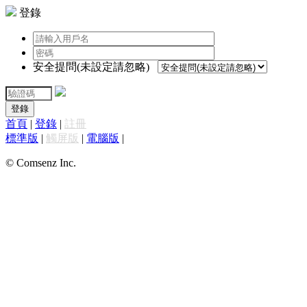
登錄
安全提問(未設定請忽略)
登錄
首頁
|
登錄
|
註冊
標準版
|
觸屏版
|
電腦版
|
© Comsenz Inc.