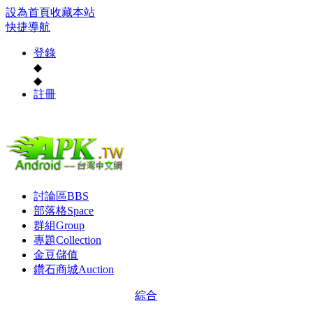
設為首頁
收藏本站
快捷導航
登錄
◆
◆
註冊
討論區
BBS
部落格
Space
群組
Group
專題
Collection
金豆儲值
鑽石商城
Auction
綜合