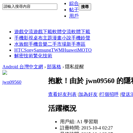
綜合
搜尋
帖子
用戶
遊戲交流
遊戲下載
軟體交流
軟體下載
手機影視
桌布主題
漫畫小說
手機鈴聲
水族館
手機音樂
二手市場
新手專區
HTC
Sony
Samsung
TWM
Huawei
MOTO
解密技術
繁化技術
Android 台灣中文網
›
部落格
›
隱私提醒
抱歉！由於 jwn09560
jwn09560
查看好友列表
|
加為好友
|
打個招呼
|
發送
活躍概況
用戶組:
A1 學習期
註冊時間: 2015-10-4 02:27