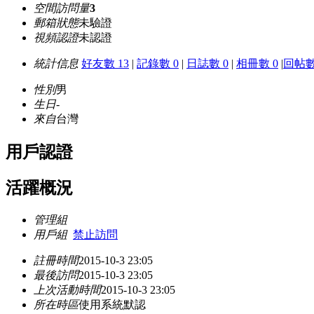
空間訪問量
3
郵箱狀態
未驗證
視頻認證
未認證
統計信息
好友數 13
|
記錄數 0
|
日誌數 0
|
相冊數 0
|
回帖數
性別
男
生日
-
來自
台灣
用戶認證
活躍概況
管理組
用戶組
禁止訪問
註冊時間
2015-10-3 23:05
最後訪問
2015-10-3 23:05
上次活動時間
2015-10-3 23:05
所在時區
使用系統默認