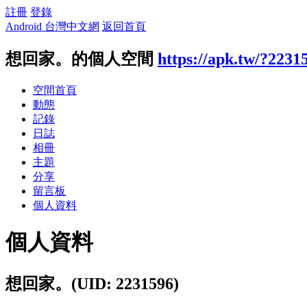
註冊
登錄
Android 台灣中文網
返回首頁
想回家。的個人空間
https://apk.tw/?2231
空間首頁
動態
記錄
日誌
相冊
主題
分享
留言板
個人資料
個人資料
想回家。
(UID: 2231596)