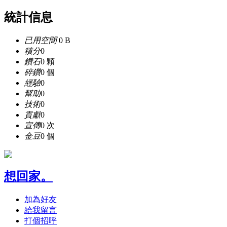
統計信息
已用空間
0 B
積分
0
鑽石
0 顆
碎鑽
0 個
經驗
0
幫助
0
技術
0
貢獻
0
宣傳
0 次
金豆
0 個
想回家。
加為好友
給我留言
打個招呼