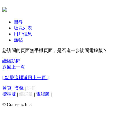
搜尋
版塊列表
用戶信息
熱帖
您訪問的頁面無手機頁面，是否進一步訪問電腦版？
繼續訪問
返回上一頁
[ 點擊這裡返回上一頁 ]
首頁
|
登錄
|
註冊
標準版
|
觸屏版
|
電腦版
|
© Comsenz Inc.