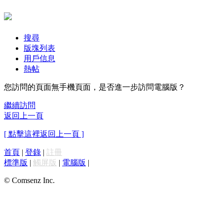
搜尋
版塊列表
用戶信息
熱帖
您訪問的頁面無手機頁面，是否進一步訪問電腦版？
繼續訪問
返回上一頁
[ 點擊這裡返回上一頁 ]
首頁
|
登錄
|
註冊
標準版
|
觸屏版
|
電腦版
|
© Comsenz Inc.