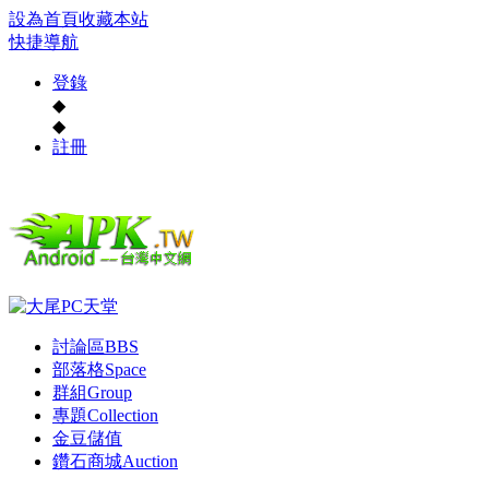
設為首頁
收藏本站
快捷導航
登錄
◆
◆
註冊
討論區
BBS
部落格
Space
群組
Group
專題
Collection
金豆儲值
鑽石商城
Auction