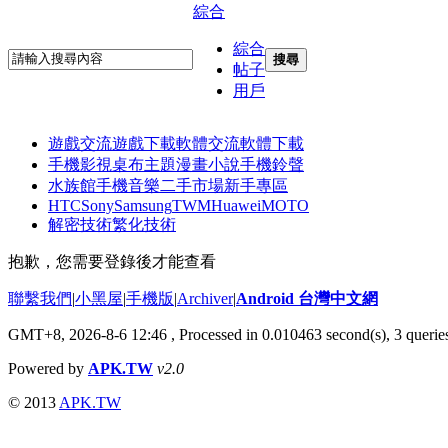
綜合
綜合
搜尋
帖子
用戶
遊戲交流
遊戲下載
軟體交流
軟體下載
手機影視
桌布主題
漫畫小說
手機鈴聲
水族館
手機音樂
二手市場
新手專區
HTC
Sony
Samsung
TWM
Huawei
MOTO
解密技術
繁化技術
抱歉，您需要登錄後才能查看
聯繫我們
|
小黑屋
|
手機版
|
Archiver
|
Android 台灣中文網
GMT+8, 2026-8-6 12:46
, Processed in 0.010463 second(s), 3 quer
Powered by
APK.TW
v2.0
© 2013
APK.TW