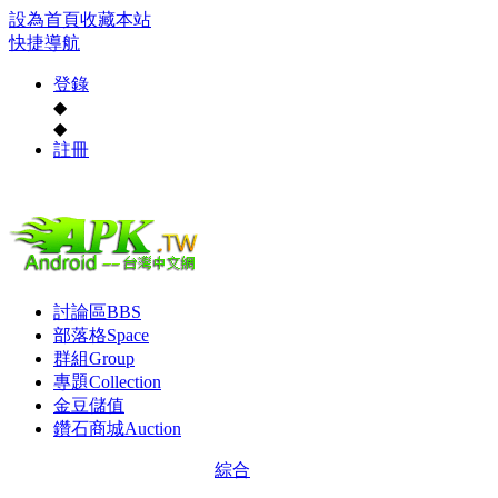
設為首頁
收藏本站
快捷導航
登錄
◆
◆
註冊
討論區
BBS
部落格
Space
群組
Group
專題
Collection
金豆儲值
鑽石商城
Auction
綜合