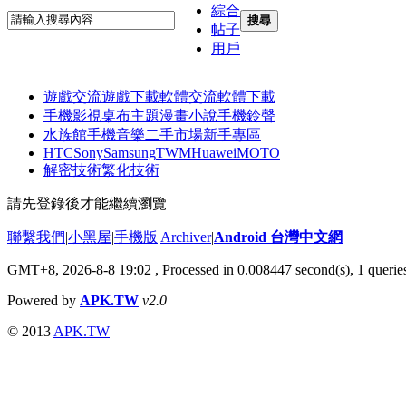
綜合
搜尋
帖子
用戶
遊戲交流
遊戲下載
軟體交流
軟體下載
手機影視
桌布主題
漫畫小說
手機鈴聲
水族館
手機音樂
二手市場
新手專區
HTC
Sony
Samsung
TWM
Huawei
MOTO
解密技術
繁化技術
請先登錄後才能繼續瀏覽
聯繫我們
|
小黑屋
|
手機版
|
Archiver
|
Android 台灣中文網
GMT+8, 2026-8-8 19:02
, Processed in 0.008447 second(s), 1 quer
Powered by
APK.TW
v2.0
© 2013
APK.TW