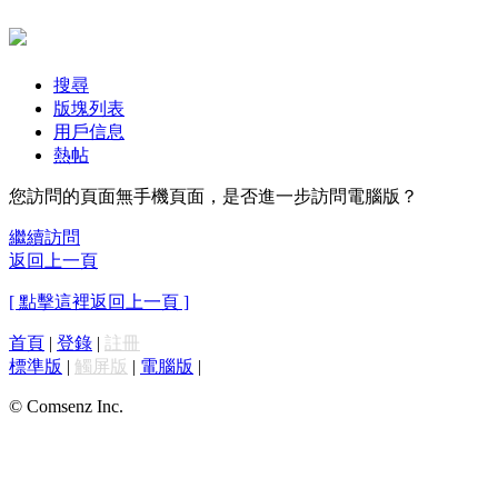
搜尋
版塊列表
用戶信息
熱帖
您訪問的頁面無手機頁面，是否進一步訪問電腦版？
繼續訪問
返回上一頁
[ 點擊這裡返回上一頁 ]
首頁
|
登錄
|
註冊
標準版
|
觸屏版
|
電腦版
|
© Comsenz Inc.