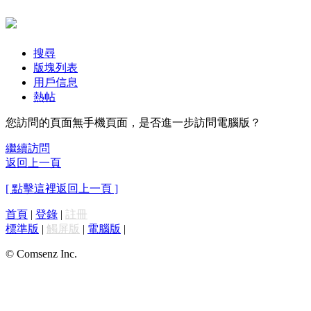
搜尋
版塊列表
用戶信息
熱帖
您訪問的頁面無手機頁面，是否進一步訪問電腦版？
繼續訪問
返回上一頁
[ 點擊這裡返回上一頁 ]
首頁
|
登錄
|
註冊
標準版
|
觸屏版
|
電腦版
|
© Comsenz Inc.