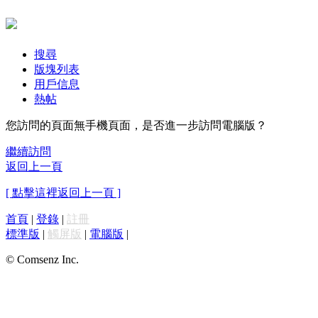
搜尋
版塊列表
用戶信息
熱帖
您訪問的頁面無手機頁面，是否進一步訪問電腦版？
繼續訪問
返回上一頁
[ 點擊這裡返回上一頁 ]
首頁
|
登錄
|
註冊
標準版
|
觸屏版
|
電腦版
|
© Comsenz Inc.