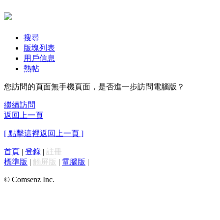
搜尋
版塊列表
用戶信息
熱帖
您訪問的頁面無手機頁面，是否進一步訪問電腦版？
繼續訪問
返回上一頁
[ 點擊這裡返回上一頁 ]
首頁
|
登錄
|
註冊
標準版
|
觸屏版
|
電腦版
|
© Comsenz Inc.