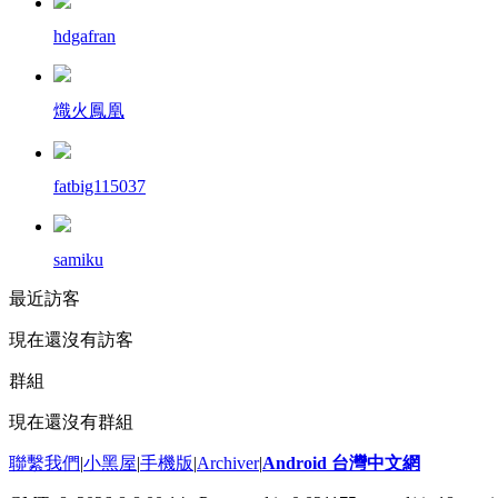
hdgafran
熾火鳳凰
fatbig115037
samiku
最近訪客
現在還沒有訪客
群組
現在還沒有群組
聯繫我們
|
小黑屋
|
手機版
|
Archiver
|
Android 台灣中文網