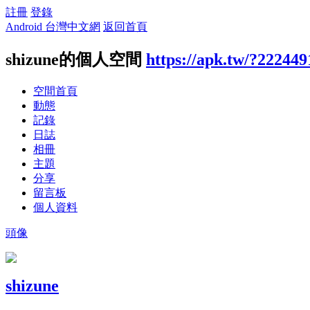
註冊
登錄
Android 台灣中文網
返回首頁
shizune的個人空間
https://apk.tw/?222449
空間首頁
動態
記錄
日誌
相冊
主題
分享
留言板
個人資料
頭像
shizune