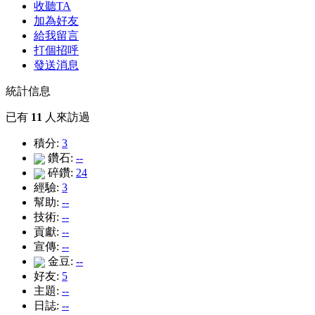
收聽TA
加為好友
給我留言
打個招呼
發送消息
統計信息
已有
11
人來訪過
積分:
3
鑽石:
--
碎鑽:
24
經驗:
3
幫助:
--
技術:
--
貢獻:
--
宣傳:
--
金豆:
--
好友:
5
主題:
--
日誌:
--