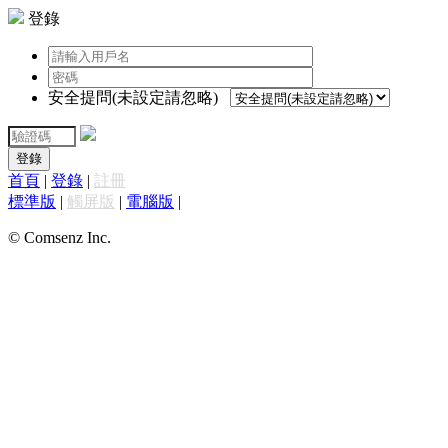
登錄
安全提問(未設定請忽略)
登錄
首頁
|
登錄
|
註冊
標準版
|
觸屏版
|
電腦版
|
© Comsenz Inc.