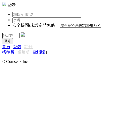
登錄
安全提問(未設定請忽略)
登錄
首頁
|
登錄
|
註冊
標準版
|
觸屏版
|
電腦版
|
© Comsenz Inc.