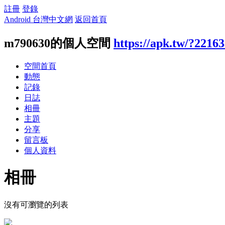
註冊
登錄
Android 台灣中文網
返回首頁
m790630的個人空間
https://apk.tw/?2216
空間首頁
動態
記錄
日誌
相冊
主題
分享
留言板
個人資料
相冊
沒有可瀏覽的列表