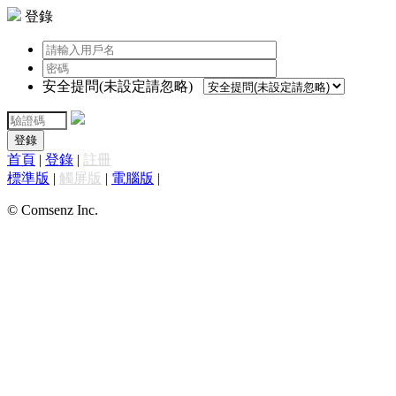
登錄
安全提問(未設定請忽略)
登錄
首頁
|
登錄
|
註冊
標準版
|
觸屏版
|
電腦版
|
© Comsenz Inc.